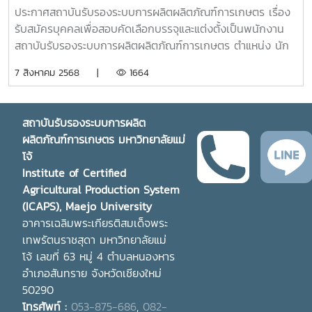
พนักงานสถาบันรับรองระบบการผลิตผลิตภัณฑ์การเกษตร
ประกาศสถาบันรับรองระบบการผลิตผลิตภัณฑ์การเกษตร เรื่อง
ตำแหน่ง นักวิชาการเกษตร
รับสมัครบุคคลเพื่อสอบคัดเลือกบรรจุและแต่งตั้งเป็นพนักงาน
สถาบันรับรองระบบการผลิตผลิตภัณฑ์การเกษตร ตำแหน่ง นัก
วิชาการเกษตรกำหนดรับสมัคร ตั้งแต่บัดนี้จนถึงวันที่ 20
7 สิงหาคม 2568 |
1664
สิงหาคม 2568รายละเอียดเอกสารแนบ 1. ประกาศรับสมัคร 2. ใบ
สมัคร
สถาบันรับรองระบบการผลิต
ผลิตภัณฑ์การเกษตร มหาวิทยาลัยแม่
โจ้
Institute of Certified
Agricultural Production System
(ICAPS), Maejo University
อาคารเฉลิมพระเกียรติสมเด็จพระ
เทพรัตนราชสุดา มหาวิทยาลัยแม่
โจ้
เลขที่ 63 หมู่ 4 ตำบลหนองหาร
อำเภอสันทราย จังหวัดเชียงใหม่
50290
โทรศัพท์ :
053-875-686
,
082-